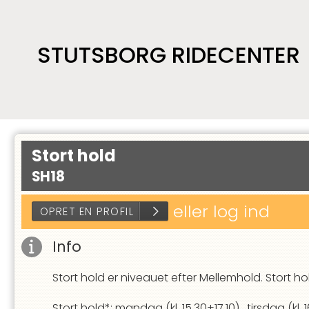
STUTSBORG RIDECENTER
Stort hold
SH18
eller log ind
Info
Stort hold er niveauet efter Mellemhold. Stort hold
OPRET EN PROFIL
Stort hold*: mandag (kl. 15.30+17.10), tirsdag (kl. 1