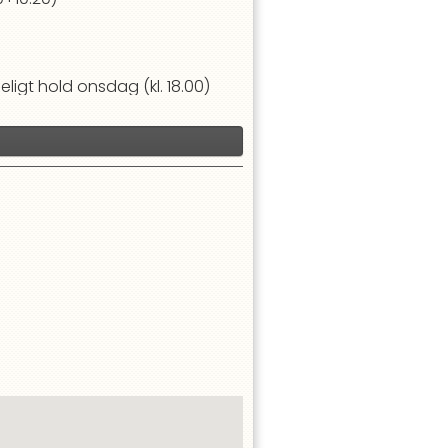
ndeligt hold onsdag (kl. 18.00)
loperes sammen. Man springer