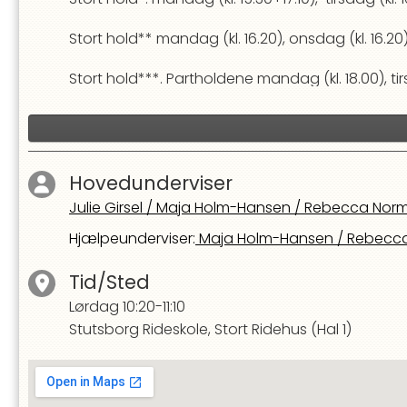
Stort hold** mandag (kl. 16.20), onsdag (kl. 16.20), 
Stort hold***. Partholdene mandag (kl. 18.00), tirsd
På Stort hold skal man kunne styre ponyer og h
en lille bane.
Hovedunderviser
Julie Girsel
/
Maja Holm-Hansen
/
Rebecca Norm
Hjælpeunderviser
:
Maja Holm-Hansen
/
Rebecca
Tid/Sted
Lørdag
10:20-11:10
Stutsborg Rideskole, Stort Ridehus (Hal 1)