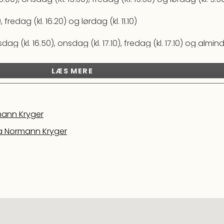
fredag (kl. 16.20) og lørdag (kl. 11.10)
ag (kl. 16.50), onsdag (kl. 17.10), fredag (kl. 17.10) og almi
este rundt selvstændigt, man rider ikke på række. Der ga
LÆS MERE
ann Kryger
 Normann Kryger