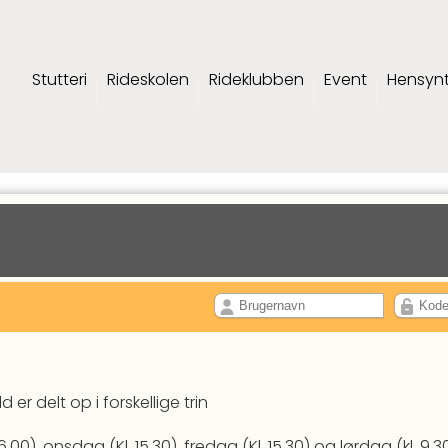
Stutteri
Rideskolen
Rideklubben
Event
Hensyn
 er delt op i forskellige trin
6.00), onsdag (Kl. 15.30), fredag (Kl. 15.30) og lørdag (kl. 9.