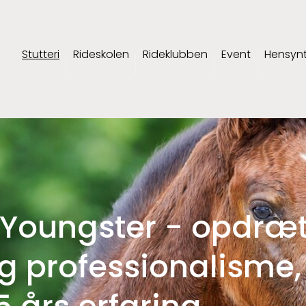
Stutteri
Rideskolen
Rideklubben
Event
Hensyn
g Youngster - opdræt
g professionalisme,