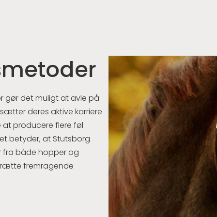
smetoder
r gør det muligt at avle på
ætter deres aktive karriere
 at producere flere føl
Det betyder, at Stutsborg
r fra både hopper og
pdrætte fremragende