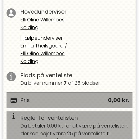
Hovedunderviser
Elli Oline Willemoes
Kolding
Hjælpeunderviser
:
Emilia Theilsgaard
/
Elli Oline Willemoes
Kolding
Plads på venteliste
Du bliver nummer
7
af
25
pladser
Pris
0,00
kr.
Regler for ventelisten
Du betaler
0,00
kr. for at være på ventelisten,
der kan højst være
25
på venteliste til