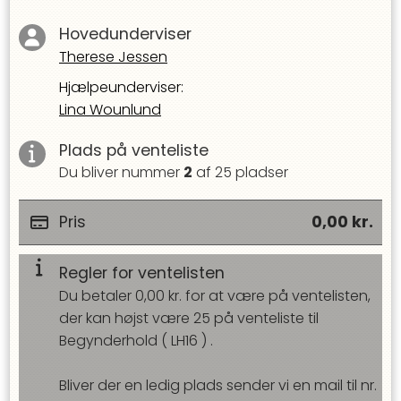
Hovedunderviser
Therese Jessen
Hjælpeunderviser
:
Lina Wounlund
Plads på venteliste
Du bliver nummer
2
af
25
pladser
Pris
0,00
kr.
Regler for ventelisten
Du betaler
0,00
kr. for at være på ventelisten,
der kan højst være
25
på venteliste til
Begynderhold
(
LH16
) .
Bliver der en ledig plads sender vi en mail til nr.