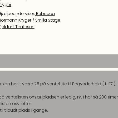
Kryger
Hjælpeunderviser
:
Rebecca
Normann Kryger
/
Smilla Stage
Kjeldahl Thullesen
er kan højst være
25
på venteliste til
Begynderhold
(
LH17
) .
1 på ventelisten om at pladsen er ledig, nr. 1 har så
200
timer 
listen osv. efter
til tilbudt plads
1
gange.