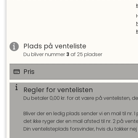
Plads på venteliste
Du bliver nummer
3
af
25
pladser
Pris
Regler for ventelisten
Du betaler
0,00
kr. for at være på ventelisten, d
Bliver der en ledig plads sender vi en mail til nr. 
det ikke ryger der en mail afsted til nr. 2 på vente
Din ventelisteplads forsvinder, hvis du takker nej 