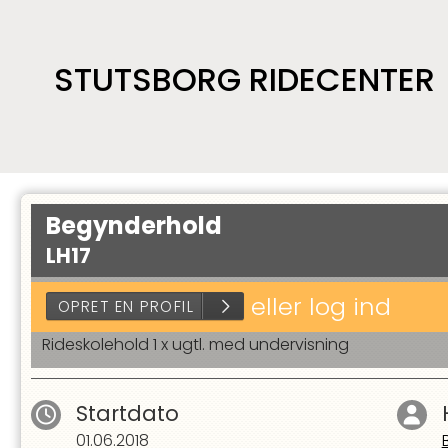
STUTSBORG RIDECENTER
Begynderhold
LH17
eller log ind
Rideskolehold 1 x ugtl. med undervisning
Startdato
OPRET EN PROFIL
01.06.2018