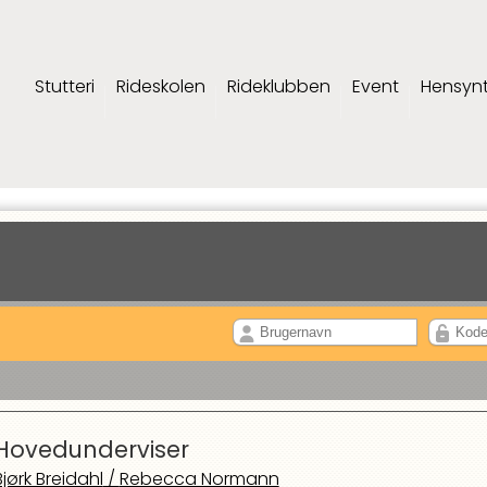
Stutteri
Rideskolen
Rideklubben
Event
Hensyn
Hovedunderviser
Bjørk Breidahl
/
Rebecca Normann