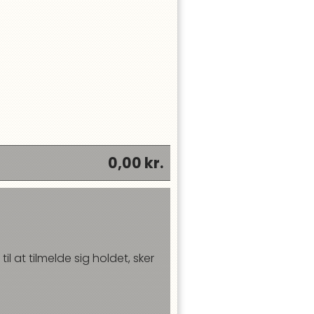
0,00
kr.
til at tilmelde sig holdet, sker