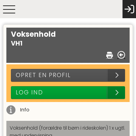
Voksenhold
VH1
OPRET EN PROFIL
LOG IND
Info
Voksenhold (forældre til børn i rideskolen) 1 x ugtl.
med undervisning