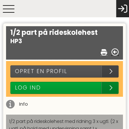
1/2 part på rideskolehest
HP3
OPRET EN PROFIL
LOG IND
Info
1/2 part på rideskolehest med ridning 3 x ugtl. (2 x
ugtl. på hold med undervisning samt 1 x