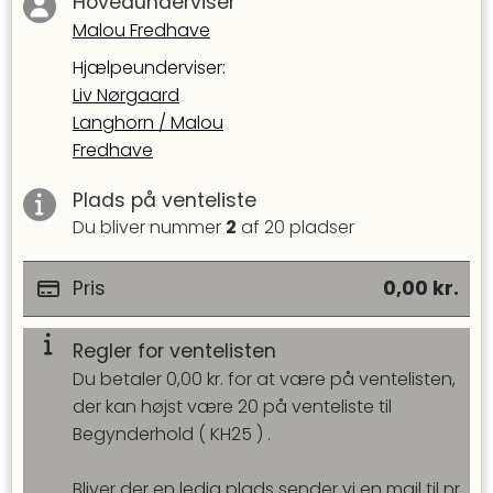
Hovedunderviser
Malou Fredhave
Hjælpeunderviser
:
Liv Nørgaard
Langhorn
/
Malou
Fredhave
Plads på venteliste
Du bliver nummer
2
af
20
pladser
Pris
0,00
kr.
Regler for ventelisten
Du betaler
0,00
kr. for at være på ventelisten,
der kan højst være
20
på venteliste til
Begynderhold
(
KH25
) .
Bliver der en ledig plads sender vi en mail til nr.