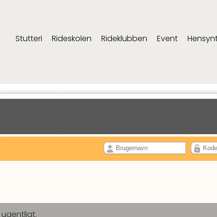
Stutteri
Rideskolen
Rideklubben
Event
Hensyn
e
ugentligt.