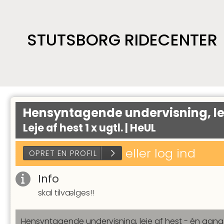
STUTSBORG RIDECENTER
Hensyntagende undervisning, l
Leje af hest 1 x ugtl. |
HeUL
eller log ind
Info
skal tilvælges!!
OPRET EN PROFIL
Hensyntagende undervisning, leje af hest - én gang 