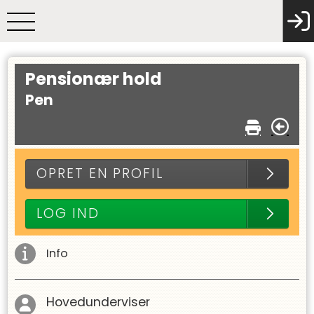
Pensionær hold
Pen
OPRET EN PROFIL
LOG IND
Info
Hovedunderviser