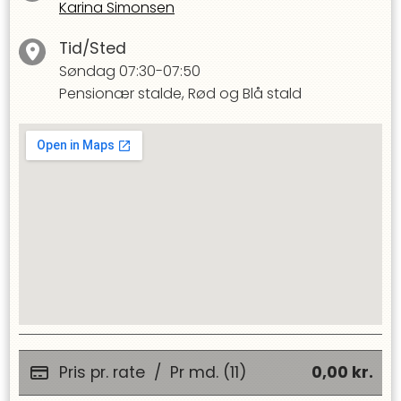
Karina Simonsen
Tid/Sted
Søndag
07:30-07:50
Pensionær stalde, Rød og Blå stald
Pris pr. rate
/
Pr md. (11)
0,00
kr.