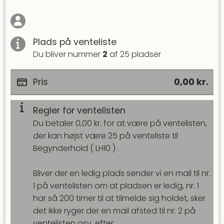
Plads på venteliste
Du bliver nummer
2
af
25
pladser
Pris
0,00
kr.
Regler for ventelisten
Du betaler
0,00
kr. for at være på ventelisten,
der kan højst være
25
på venteliste til
Begynderhold
(
LH10
) .
Bliver der en ledig plads sender vi en mail til nr.
1 på ventelisten om at pladsen er ledig, nr. 1
har så
200
timer til at tilmelde sig holdet, sker
det ikke ryger der en mail afsted til nr. 2 på
ventelisten osv. efter