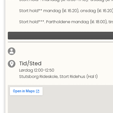
Stort hold** mandag (kl. 16.20), onsdag (kl. 16.20), 
Stort hold***. Partholdene mandag (kl. 18.00), tirsd
På Stort hold skal man kunne styre ponyer og h
en lille bane.
Tid/Sted
Lørdag
12:00-12:50
Stutsborg Rideskole, Stort Ridehus (Hal 1)