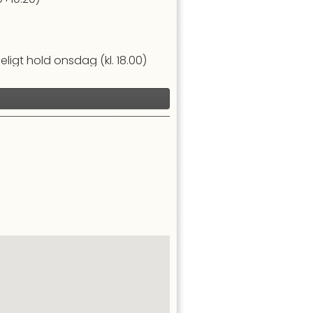
ndeligt hold onsdag (kl. 18.00)
loperes sammen. Man springer