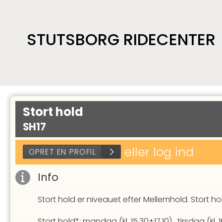
STUTSBORG RIDECENTER
Stort hold
SH17
eller log ind
Info
Stort hold er niveauet efter Mellemhold. Stort hold
OPRET EN PROFIL
Stort hold*: mandag (kl. 15.30+17.10), tirsdag (kl. 1