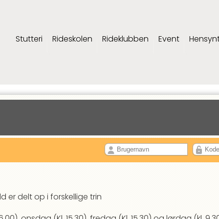
Stutteri
Rideskolen
Rideklubben
Event
Hensyn
 er delt op i forskellige trin
6.00), onsdag (Kl. 15.30), fredag (Kl. 15.30) og lørdag (kl. 9.