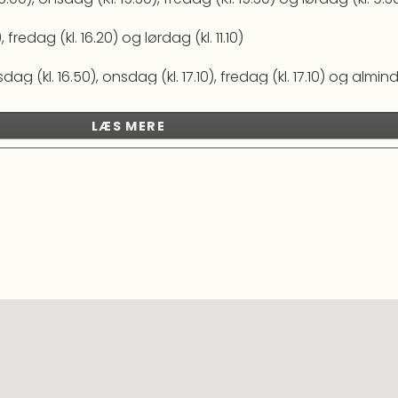
fredag (kl. 16.20) og lørdag (kl. 11.10)
ag (kl. 16.50), onsdag (kl. 17.10), fredag (kl. 17.10) og almi
este rundt selvstændigt, man rider ikke på række. Der ga
LÆS MERE