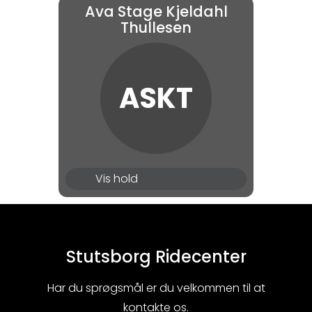
Ava Stage Kjeldahl
Mellem hold | MH12
Thullesen
Mellemhold
Stort hold | SH3
ASKT
Begynderhold | LH2
Vis hold
Begynderhold | LH26
Stutsborg Ridecenter
Har du sprøgsmål er du velkommen til at
kontakte os.